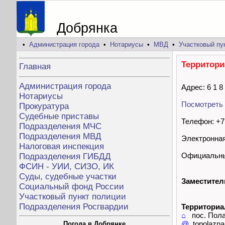
Добрянка
•
Администрация города
•
Нотариусы
•
МВД
•
Участковый пу
Территори
Главная
Администрация города
Адрес: 6 1 8
Нотариусы
Посмотреть 
Прокуратура
Судебные приставы
Телефон: +7 
Подразделения МЧС
Подразделения МВД
Электронная 
Налоговая инспекция
Официальны
Подразделения ГИБДД
ФСИН - УИИ, СИЗО, ИК
Суды, судебные участки
Заместител
Социальный фонд России
Участковый пункт полиции
Подразделения Росгвардии
Территориал
⌂
пос. Полаз
@
topolazna
Погода в Добрянке