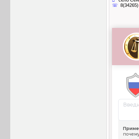
☏
8(34265)