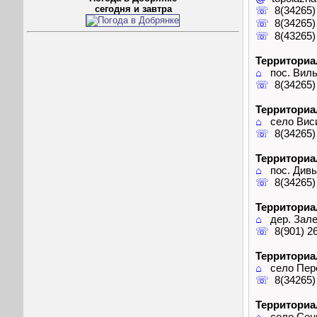
сегодня и завтра
☏
8(34265)
☏
8(34265)
☏
8(43265)
Территориа
⌂
пос. Вильв
☏
8(34265)
Территориа
⌂
село Висим
☏
8(34265)
Территориа
⌂
пос. Дивья
☏
8(34265)
Территориа
⌂
дер. Залес
☏
8(901) 26
Территориа
⌂
село Пере
☏
8(34265)
Территориа
⌂
село Сеньк