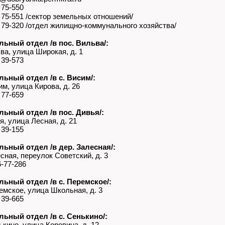
 75-550
 75-551 /сектор земельных отношений/
 79-320 /отдел жилищно-коммунального хозяйства/
льный отдел /в пос. Вильва/:
а, улица Широкая, д. 1
 39-573
льный отдел /в с. Висим/:
, улица Кирова, д. 26
 77-659
льный отдел /в пос. Дивья/:
, улица Лесная, д. 21
 39-155
льный отдел /в дер. Залесная/:
ная, переулок Советский, д. 3
-77-286
льный отдел /в с. Перемское/:
мское, улица Школьная, д. 3
 39-665
льный отдел /в с. Сенькино/:
ино, улица Коровина, д. 12