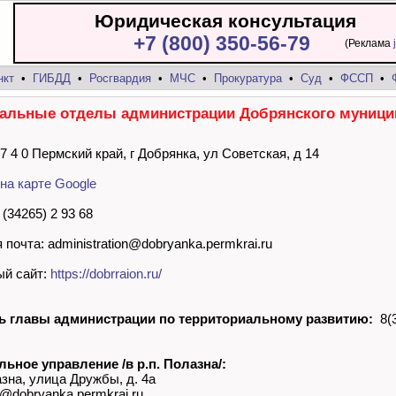
Юридическая консультация
+7 (800) 350-56-79
(Реклама
нкт
•
ГИБДД
•
Росгвардия
•
МЧС
•
Прокуратура
•
Суд
•
ФССП
•
альные отделы администрации Добрянского муници
 7 4 0 Пермский край, г Добрянка, ул Советская, д 14
на карте Google
(34265) 2 93 68
почта: administration@dobryanka.permkrai.ru
й сайт:
https://dobrraion.ru/
ь главы администрации по территориальному развитию:
8(3
ьное управление /в р.п. Полазна/:
на, улица Дружбы, д. 4а
@dobryanka.permkrai.ru