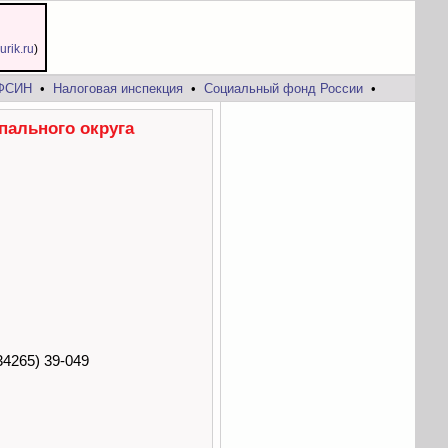
jurik.ru
)
ФСИН
•
Налоговая инспекция
•
Социальный фонд России
•
пального округа
4265) 39-049