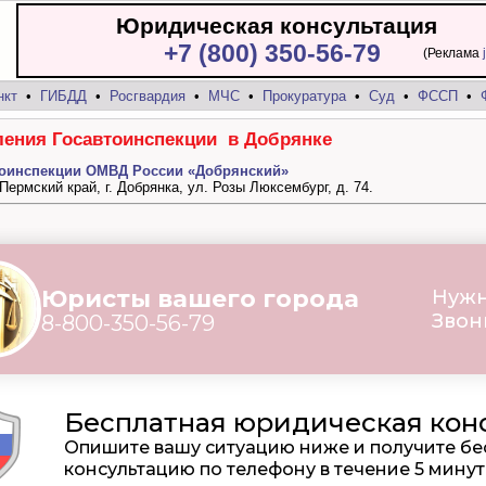
Юридическая консультация
+7 (800) 350-56-79
(Реклама
нкт
•
ГИБДД
•
Росгвардия
•
МЧС
•
Прокуратура
•
Суд
•
ФССП
•
ения Госавтоинспекции в Добрянке
тоинспекции ОМВД России «Добрянский»
 Пермский край, г. Добрянка, ул. Розы Люксембург, д. 74.