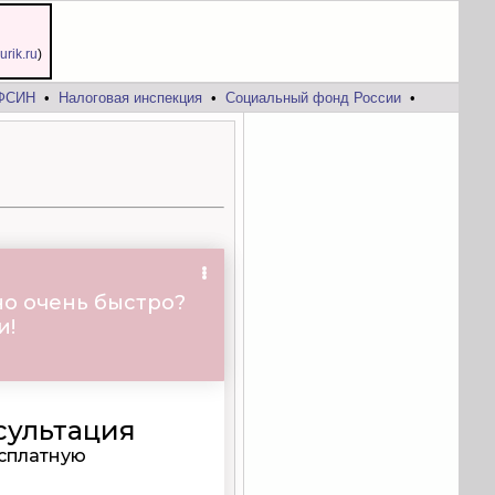
jurik.ru
)
ФСИН
•
Налоговая инспекция
•
Социальный фонд России
•