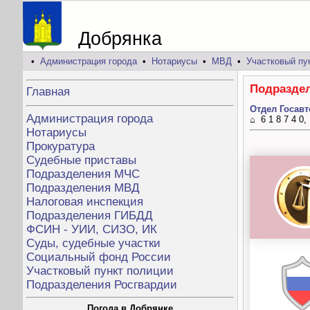
Добрянка
•
Администрация города
•
Нотариусы
•
МВД
•
Участковый пу
Подраздел
Главная
Отдел Госав
Администрация города
⌂ 6 1 8 7 4 0,
Нотариусы
Прокуратура
Судебные приставы
Подразделения МЧС
Подразделения МВД
Налоговая инспекция
Подразделения ГИБДД
ФСИН - УИИ, СИЗО, ИК
Суды, судебные участки
Социальный фонд России
Участковый пункт полиции
Подразделения Росгвардии
Погода в Добрянке