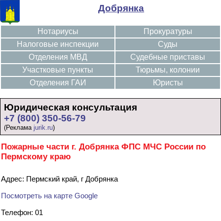
Добрянка
Нотариусы
Прокуратуры
Налоговые инспекции
Суды
Отделения МВД
Судебные приставы
Участковые пункты
Тюрьмы, колонии
Отделения ГАИ
Юристы
Юридическая консультация
+7 (800) 350-56-79
(Реклама
jurik.ru
)
Пожарные части г. Добрянка ФПС МЧС России по
Пермскому краю
Адрес: Пермский край, г Добрянка
Посмотреть на карте Google
Телефон: 01