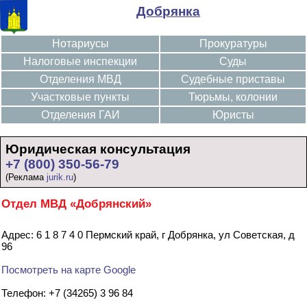
Добрянка
Нотариусы
Прокуратуры
Налоговые инспекции
Суды
Отделения МВД
Судебные приставы
Участковые пункты
Тюрьмы, колонии
Отделения ГАИ
Юристы
Юридическая консультация
+7 (800) 350-56-79
(Реклама
jurik.ru
)
Отдел МВД «Добрянский»
Адрес: 6 1 8 7 4 0 Пермский край, г Добрянка, ул Советская, д
96
Посмотреть на карте Google
Телефон: +7 (34265) 3 96 84