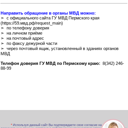
Направить обращение в органы МВД можно:
➣ с официального сайта ГУ МВД Пермского края
(https://59.мвд.рф/request_main)
➣ по телефону доверия
➣ на личном приёме
➣ на почтовый адрес
➣ по факсу дежурной части
➣ через почтовый ящик, установленный в зданиях органов
МВД
Телефон доверия ГУ МВД по Пермскому краю:
8(342) 246-
88-99
*
Используя данный сайт Вы подтверждаете свое согласие на обработку